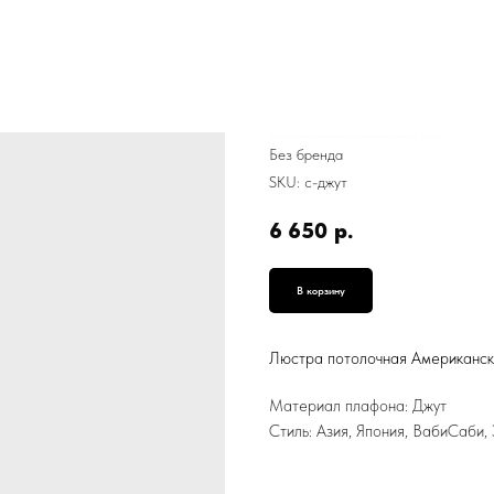
Люстра потолочная Американское Кантри, джутовая, на цепи, ЛП-9, 40 см
Без бренда
SKU:
с-джут
6 650
р.
В корзину
Люстра потолочная Американско
Материал плафона: Джут
Стиль: Азия, Япония, ВабиСаби,