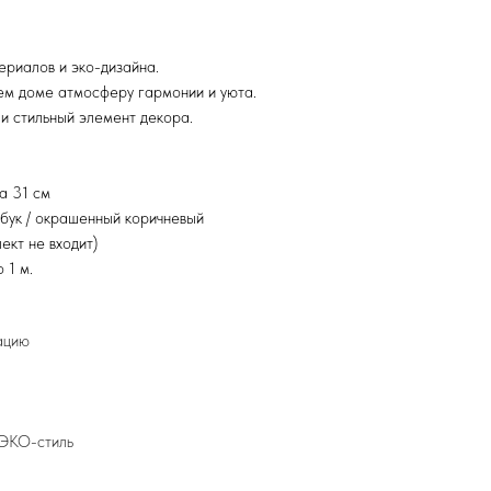
ериалов и эко-дизайна.
воем доме атмосферу гармонии и уюта.
 и стильный элемент декора.
а 31 см
бук / окрашенный коричневый
ект не входит)
 1 м.
ацию
 ЭКО-стиль