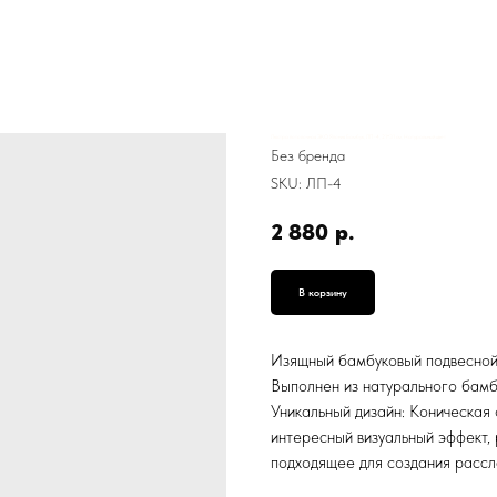
Люстра потолочная ЭКО Япония Бамбук, ЛП-4, 21*31 см, Натуральный цвет
Без бренда
SKU:
ЛП-4
2 880
р.
В корзину
Изящный бамбуковый подвесной 
Выполнен из натурального бамб
Уникальный дизайн: Коническая
интересный визуальный эффект, 
подходящее для создания рассл