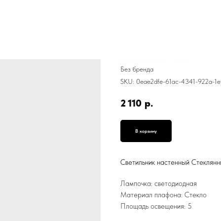
Светильник настенный Стеклянный шар СН-30, 22*15 см, СИНИЙ,
Без бренда
SKU:
0eae2dfe-61ac-4341-922a-1
2 110
р.
В корзину
Светильник настенный Стекля
Лампочка: светодиодная
Материал плафона: Стекло
Площадь освещения: 5