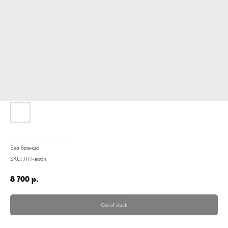
Люстра потолочная Ваби Саби Шляпа, ЛП-29, 50 см, БЕЛАЯ
Без бренда
SKU:
ЛП-ваби
8 700
р.
Out of stock