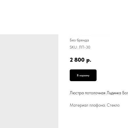
Люстра потолочная Льдинка Большая, ЛП-31, 20*22 см, СЕРЫЙ
Без бренда
SKU:
ЛП-30
2 800
р.
В корзину
Люстра потолочная Льдинка Бо
Материал плафона: Стекло