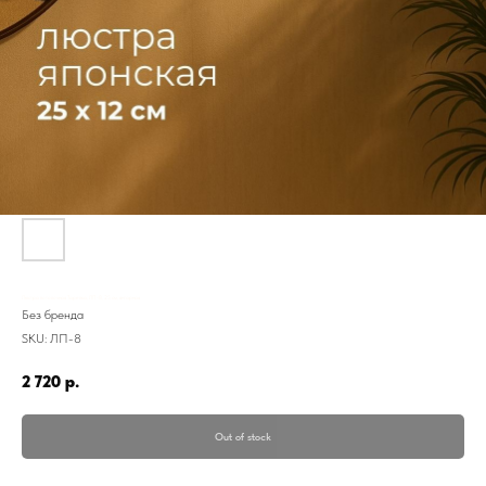
Люстра потолочная Тарелка, ЛП-8, 25 см, янтарная
Без бренда
SKU:
ЛП-8
2 720
р.
Out of stock