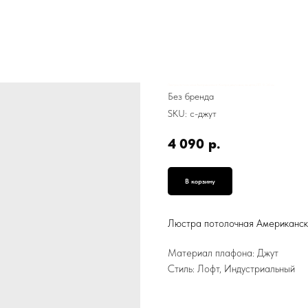
Люстра потолочная Американское Кантри, джутовая, на цепи, ЛП-9, 30 см
Без бренда
SKU:
с-джут
4 090
р.
В корзину
Люстра потолочная Американско
Материал плафона: Джут
Стиль: Лофт, Индустриальный