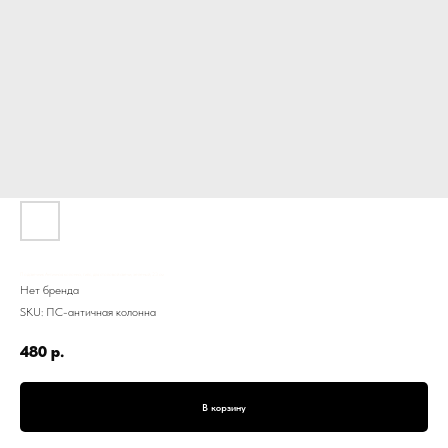
Подсвечник Античная колонна, гипс, для столовой свечи, зеленый, 23 см
Нет бренда
SKU:
ПС-античная колонна
480
р.
В корзину