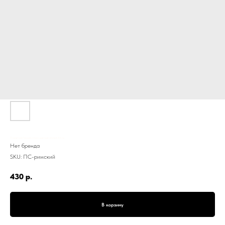
Подсвечник Римский, стекло, широкий, черный, 8,6 см
Нет бренда
SKU:
ПС-римский
430
р.
В корзину