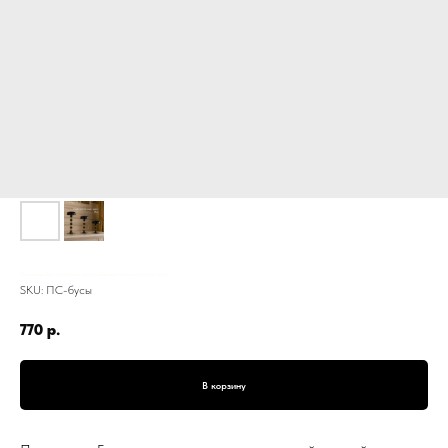
Подсвечник Бусы на стержне, металл, широкий, черный с золотом, 23 см
SKU:
ПС-бусы
770
р.
В корзину