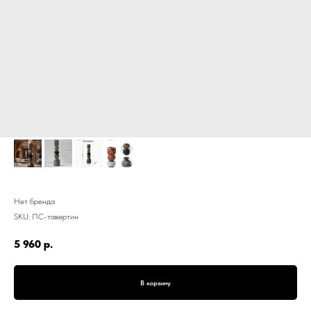
Подсвечник Каминный столб, мрамор травертин, дизайнерский, серый, 32 см
Нет бренда
SKU:
ПС-тавертин
5 960
р.
В корзину