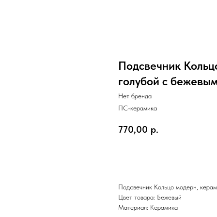
Подсвечник Кольцо
голубой с бежевым
Нет бренда
ПС-керамика
770,00
р.
В корзину
Подсвечник Кольцо модерн, керами
Цвет товара: Бежевый
Материал: Керамика