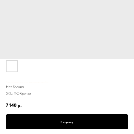
Подсвечник Каминный витой, металл, дизайнерский, бронзовый, 50 см
Нет бренда
SKU:
ПС-бронза
7 140
р.
В корзину